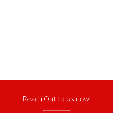
Landscaping
Ut nec hinc dolor possim.Ea mei nostrum
imperdiet deterruisset, mei ludus efficiendi
ei. Sea summo mazim ex, ea errem
eleifend definitionem vim.
Reach Out to us now!